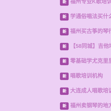
福州专业K歌培
新
学通俗唱法买什
新
福州买古筝的琴
新
【58同城】吉他
新
零基础学尤克里
新
唱歌培训机构
新
大连成人唱歌培
新
福州卖钢琴的地
新