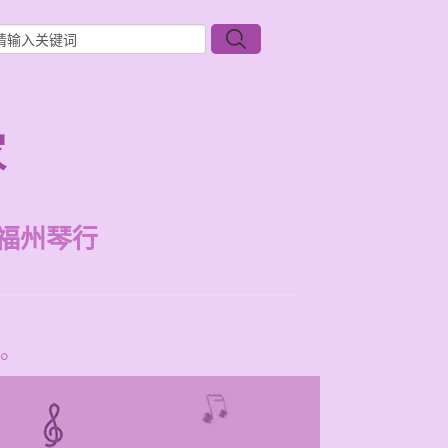
家
福州琴行
。